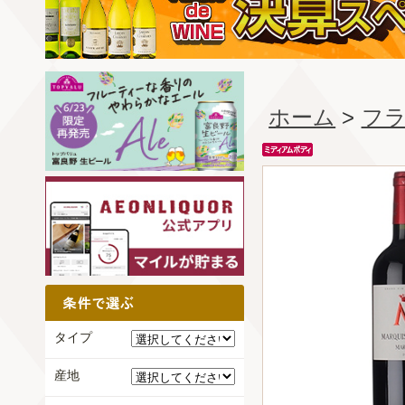
ホーム
>
フ
タイプ
産地