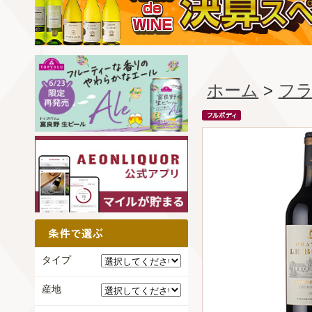
ホーム
>
フ
タイプ
産地