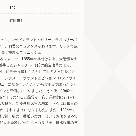
192
在庫無し
ジャム、レッドカラントのゼリー、ラズベリーパ
ィー、お香のニュアンスがあります。リッチで広
、長く重厚なフィニッシュ。
シャトー。1855年の格付け以来、大恐慌や大
着手したジャック･テオ氏の醸造改革により、
格付けに見合う優れものとして世の人々に愛され
･コンテス･ド･ラランドとピション･ロングヴィ
661年に畑を開いたことから歴史が始まったシャ
インと評価されていました。その後、1960年
き継ぐようになると品質が一変。具体的に行われ
の改良と、新樽使用比率の増加、さらには最良の
生まれるようになりました。また、1994年に
付け第一級に一番近い実力、という評価を改めて
配人を経験したジョン･コラサ氏。排水設備の整