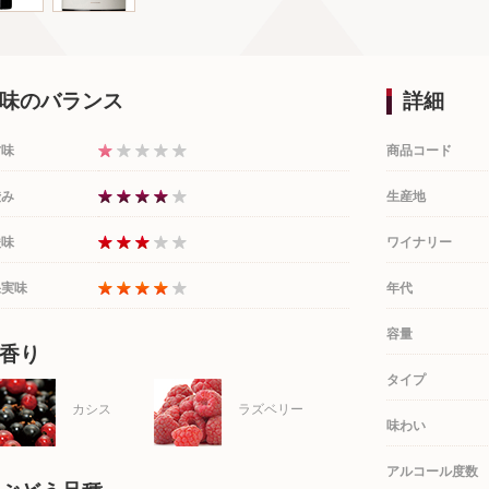
味のバランス
詳細
甘味
商品コード
渋み
生産地
酸味
ワイナリー
果実味
年代
容量
香り
タイプ
カシス
ラズベリー
味わい
アルコール度数