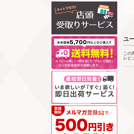
ユ
この
レビ