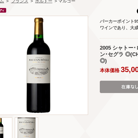
ム
>
フランス
>
ボルドー
> マルゴー
パーカーポイント9
ワインであり、大
2005 シャトー
ン･セグラ ◎(CH 
◎)
35,0
本体価格