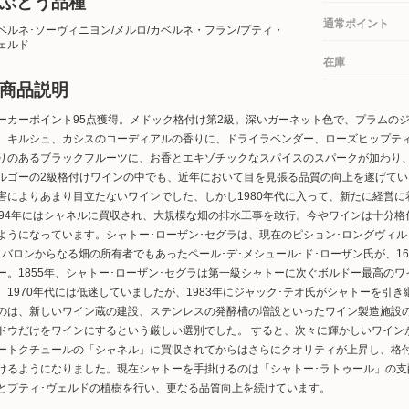
ぶどう品種
通常ポイント
ベルネ･ソーヴィニヨン/メルロ/カベルネ・フラン/プティ・
ェルド
在庫
商品説明
ーカーポイント95点獲得。メドック格付け第2級。深いガーネット色で、プラムの
、キルシュ、カシスのコーディアルの香りに、ドライラベンダー、ローズヒップテ
りのあるブラックフルーツに、お香とエキゾチックなスパイスのスパークが加わり
ルゴーの2級格付けワインの中でも、近年において目を見張る品質の向上を遂げている
害によりあまり目立たないワインでした、しかし1980年代に入って、新たに経営に
994年にはシャネルに買収され、大規模な畑の排水工事を敢行。今やワインは十分
ようになっています。シャトー･ローザン･セグラは、現在のピション･ロングヴィル
･バロンからなる畑の所有者でもあったペール･デ･メシュール･ド･ローザン氏が、1
ー。1855年、シャトー･ローザン･セグラは第一級シャトーに次ぐボルドー最高のワ
、1970年代には低迷していましたが、1983年にジャック･テオ氏がシャトーを引
のは、新しいワイン蔵の建設、ステンレスの発酵槽の増設といったワイン製造施設
ドウだけをワインにするという厳しい選別でした。 すると、次々に輝かしいワインが
ートクチュールの「シャネル」に買収されてからはさらにクオリティが上昇し、格
けるようになりました。現在シャトーを手掛けるのは「シャトー･ラトゥール」の支
とプティ･ヴェルドの植樹を行い、更なる品質向上を続けています。