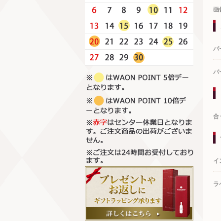
画
パ
パ
合
イ
ラ