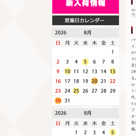
カ
ヴ
パ
イ
が
マ
災
1
る
ル
ト
代
た
ブ
オ
受
備