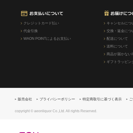
クレジットカード払い
キャンセルにつ
代金引換
交換・返金につ
WAON POINTによるお支払い
配送について
送料について
商品が届かない
ギフトラッピン
販売会社
プライバシーポリシー
特定商取引に基づく表示
ご
copyright © aeonliquor Co.,Ltd. All rights Reserved.