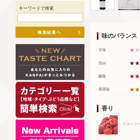
キーワードで検索
味のバランス
甘味
渋み
酸味
果実味
香り
ラズベリ