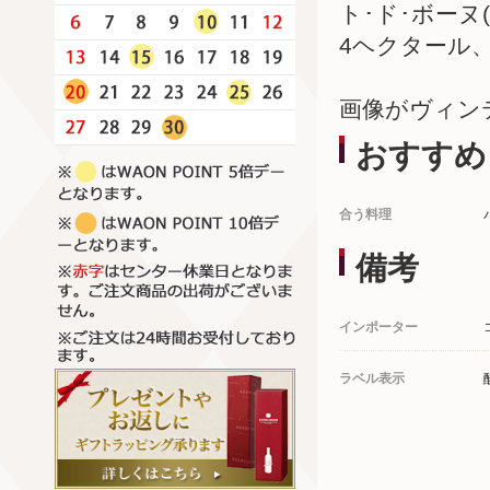
ト･ド･ボー
4ヘクタール
画像がヴィン
おすすめ
合う料理
備考
インポーター
ラベル表示