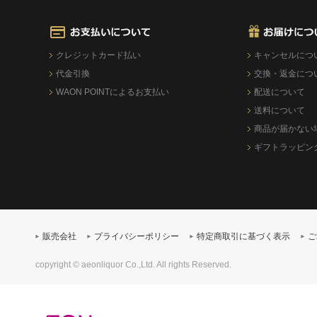
クレジットカード払い
キャンセルにつ
代金引換
交換・返金につ
WAON POINTによるお支払い
配送について
送料について
商品が届かない
ギフトラッピン
販売会社
プライバシーポリシー
特定商取引に基づく表示
ご
copyright © aeonliquor Co.,Ltd. All rights Reserved.