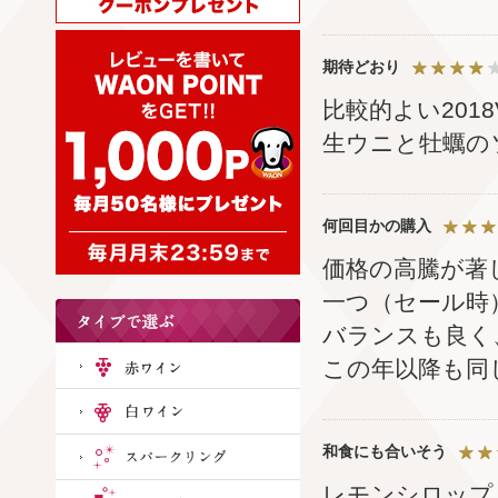
期待どおり
比較的よい201
生ウニと牡蠣の
何回目かの購入
価格の高騰が著
一つ（セール時
バランスも良く
この年以降も同
和食にも合いそう
レモンシロップ