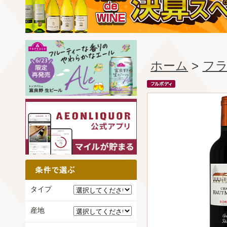
ホーム
>
フ
タイプ
産地