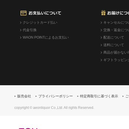
クレジットカード払い
キャンセルにつ
代金引換
交換・返金につ
WAON POINTによるお支払い
配送について
送料について
商品が届かない
ギフトラッピン
販売会社
プライバシーポリシー
特定商取引に基づく表示
ご
copyright © aeonliquor Co.,Ltd. All rights Reserved.