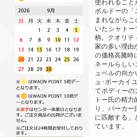
使われること
ボルドーの「
まれながらこ
いたシャトー
柄。クオリテ
家の多い理由
の価格高騰時
ネールらしい
ュベルの向か
ュ･ボーカイ
てボディーの
トー氏の精力
り、パーカー
に匹敵する」
ています。