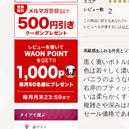
スコア
レビュー数
2
この商品に対するあなたのレ
レビューを評価するには
ログ
高級感あふれる外見とソ
黒く重いボトル
色は若々しく濃
バニラのような
右岸のブティッ
いは柔らかくす
複雑さや深みは
セール価格であ