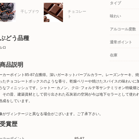
タイプ
干しブドウ
チョコレー
味わい
ト
アルコール度数
ぶどう品種
通常ポイント
ルロ
在庫
商品説明
ーカーポイント85-87点獲得。深いガーネットパープルカラー。レーズンケーキ、
ったチョコレートボックスのような香り。乾燥ベリーや焼けたスパイスの味わいに
うなフィニッシュです。シャトー･カノン、クロ･フォルテ等サンテミリオン特級畑
。その昔、建築資材として切り出された石灰岩の空洞が今は地下セラーとして使わ
熟成をしています。
像がヴィンテージと異なる場合がございます。ご了承下さい。
受賞歴
ーカーポイント
85-87