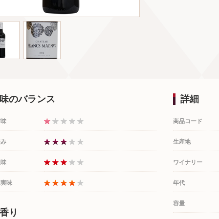
味のバランス
詳細
甘味
商品コード
渋み
生産地
酸味
ワイナリー
果実味
年代
容量
香り