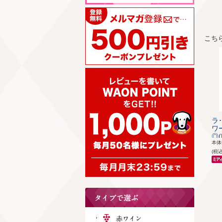
こち
ラ
ワ
◎(L
本
(税