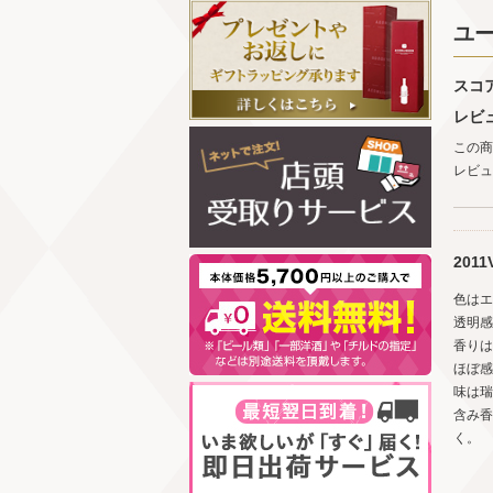
ユ
スコ
レビ
この商
レビュ
2011
色はエ
透明感
香りは
ほぼ感
味は瑞
含み香
く。