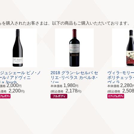
らを購入されたお客さまは、以下の商品もご購入いただいております。
･ジュシェール ピノ･ノ
2018 グラン･レセルバ セ
ヴィラ･モリ
ール / アドヴィニ
リエ･リベラス カベルネ･
ポリチェッラ･
a Jouch...
ソー...
ヴィラ...
2,000
1,980
2,280
体価格
円
本体価格
円
本体価格
2,200
2,178
2,50
込価格
円)
(税込価格
円)
(税込価格