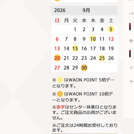
パ
合
イ
ラ