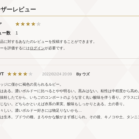
ーザーレビュー
ア
ュー数
1
品に対するあなたのレビューを投稿することができます。
ーを評価するには
ログイン
が必要です。
VT
2022/02/24 20:09
By ウズ
ッジに僅かに褐色の見られるルビー。
はある。濃いボルドーに比べるとやや明るい。黒みはない。粘性は中程度から高め
抜栓したてから、いちごのコンポートのような甘く丸い酸味を伴う香り。グラスに
じない。どちらかといえば赤系の果実。酸味もしっかりとある。土の香り。
々しい。濃いボルドー好きには物足りないかも…
は生木。ブドウの種。まろやかな酸がまず感じられ、その後、キノコや土、タンニ