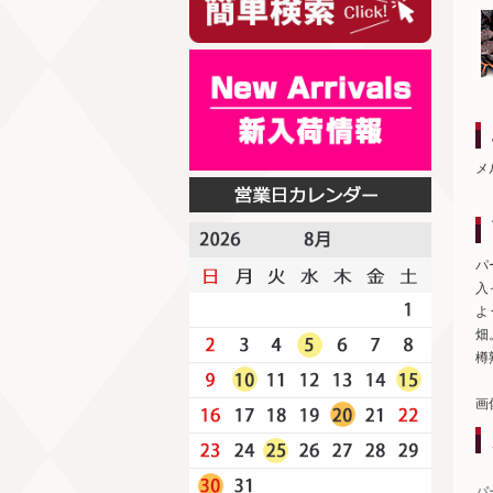
メ
パ
入
よ
畑
樽
画
パ