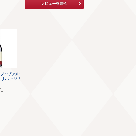
ーノ･ヴァル
リパッソ /
円
8
円)