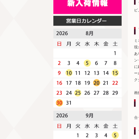
ピ
ミ
現
あ
ン
に
ー
ク
画
合