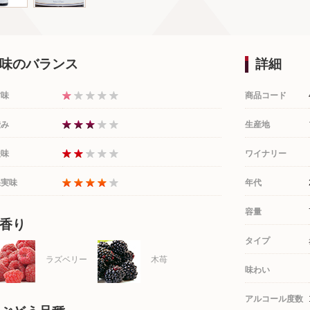
味のバランス
詳細
甘味
商品コード
渋み
生産地
酸味
ワイナリー
果実味
年代
容量
香り
タイプ
ラズベリー
木苺
味わい
アルコール度数