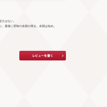
ぽさはない。
り。最後に苦味の余韻が残る。余韻は短め。