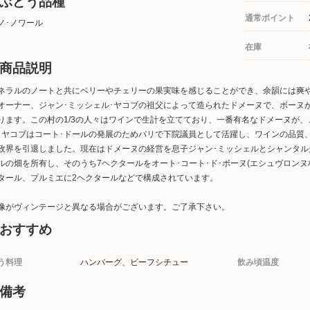
ぶどう品種
通常ポイント
ノ･ノワール
在庫
商品説明
ネラルのノートと共にベリーやチェリーの果実味を感じることができ、余韻には爽
オーナー、ジャン･ミッシェル･ヤコブの祖父によって造られたドメーヌで、ボーヌ
ります。この村の1/3の人々はワインで生計を立てており、一番有名なドメーヌが、
･ヤコブはコート･ドールの発展のためパリで下院議員として活躍し、ワインの品質、
政界を引退しました。現在はドメーヌの経営を息子ジャン･ミッシェルとシャンタル
ルの畑を所有し、そのうち7ヘクタールをオート･コート･ド･ボーヌ(エシュヴロンヌ
タール、プルミエに2ヘクタールなどで構成されています。
像がヴィンテージと異なる場合がございます。ご了承下さい。
おすすめ
う料理
ハンバーグ、ビーフシチュー
飲み頃温度
備考