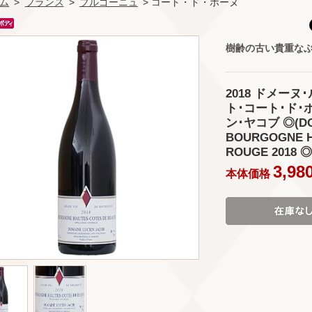
ム
>
フランス
>
ブルゴーニュ
> コート・ド・ボーヌ
樹齢の古い貴重な
2018 ドメー
ト･コート･ド･
ン･ヤコブ ◎(DOM
BOURGOGNE H
ROUGE 2018 ◎
3,98
本体価格