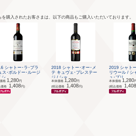
らを購入されたお客さまは、以下の商品もご購入いただいております。
016 シャトー･ラ･プラ
2018 シャトー･オー･メ
2019 シャト
ュス･ボルドー･ルージ
テ キュヴェ･プレステー
リウール / 
 シ...
ジ / シャ...
ュ･プリ...
1,280
1,280
1,280
体価格
円
本体価格
円
本体価格
1,408
1,408
1,40
込価格
円)
(税込価格
円)
(税込価格