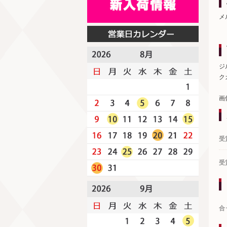
メ
ジ
ク
画
受
受
合