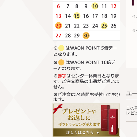
イ
ラ
ユ
この
レビ