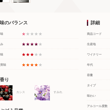
味のバランス
詳細
甘味
商品コード
渋み
生産地
酸味
ワイナリー
果実味
年代
容量
香り
タイプ
カシス
すみれ
味わい
アルコール度数