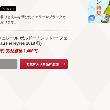
の香りと丸みを帯びたチェリーやブラックカ
広がります。
 フェレール ボルドー / シャトー･フェ
 Ferreyres 2018 ◎)
0
円 (
税込価格
1,408
円
)