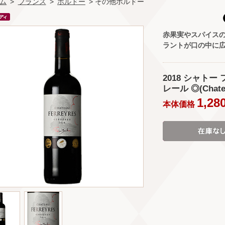
ム
>
フランス
>
ボルドー
> その他ボルドー
赤果実やスパイス
ラントが口の中に
2018 シャトー
レール ◎(Chateau
1,28
本体価格