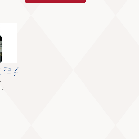
ー･デュ･プ
シャトー･デ
円
8
円)