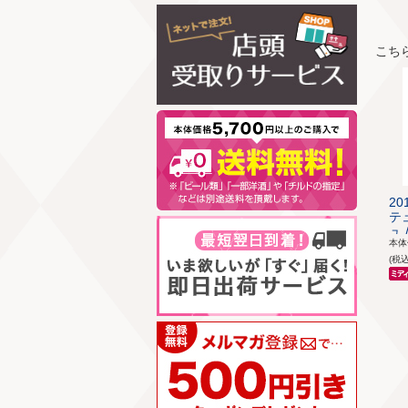
こち
2
テ
ュ /
本
(税