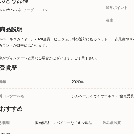
ぶどう品種
通常ポイント
ルロ/カベルネ･ソーヴィニヨン
在庫
商品説明
ルベール＆ガイヤール2020金賞。ピュジョル村の近郊にあるシャトー。赤果実や
カラントが口中に広がります。
像がヴィンテージと異なる場合がございます。ご了承下さい。
受賞歴
賞年
2020年
賞コンクール名
ジルベール＆ガイヤール2020金賞受賞
おすすめ
う料理
豚肉料理、スパイシーなチキン料理
飲み頃温度