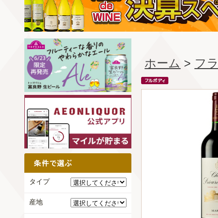
ホーム
>
フ
タイプ
産地