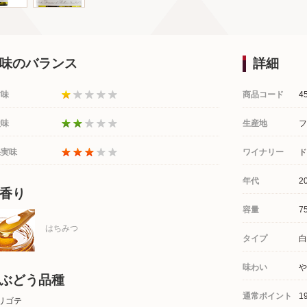
味のバランス
詳細
甘味
商品コード
4
酸味
生産地
フ
果実味
ワイナリー
ド
年代
2
香り
容量
7
はちみつ
タイプ
白
味わい
や
ぶどう品種
通常ポイント
1
リゴテ