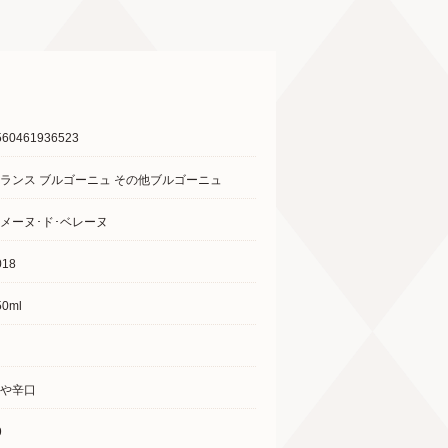
560461936523
ランス ブルゴーニュ その他ブルゴーニュ
メーヌ･ド･ベレーヌ
018
50ml
や辛口
9