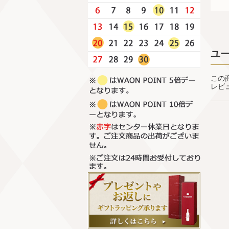
ユ
この
レビ