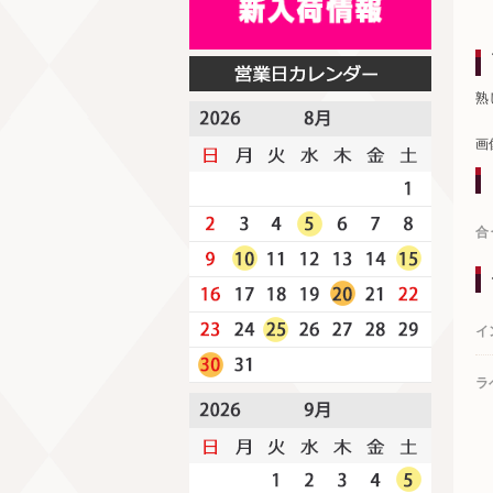
熟
画
合
イ
ラ