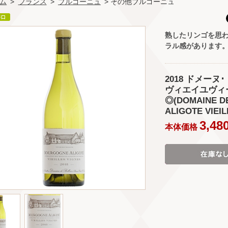
ム
>
フランス
>
ブルゴーニュ
> その他ブルゴーニュ
熟したリンゴを思
ラル感があります
2018 ドメー
ヴィエイユヴィー
◎(DOMAINE D
ALIGOTE VIEIL
3,48
本体価格