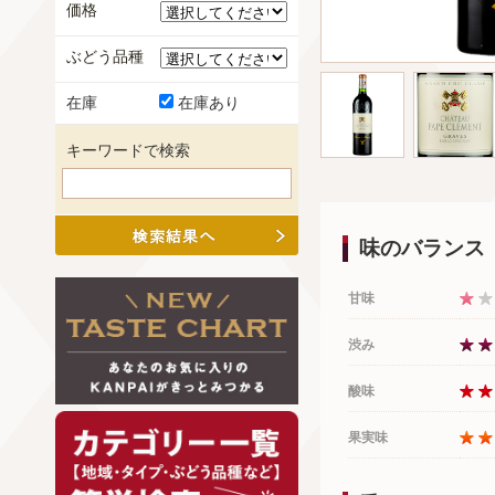
価格
ぶどう品種
在庫
在庫あり
キーワードで検索
味のバランス
甘味
渋み
酸味
果実味