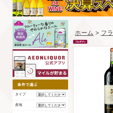
ホーム
>
フ
タイプ
産地