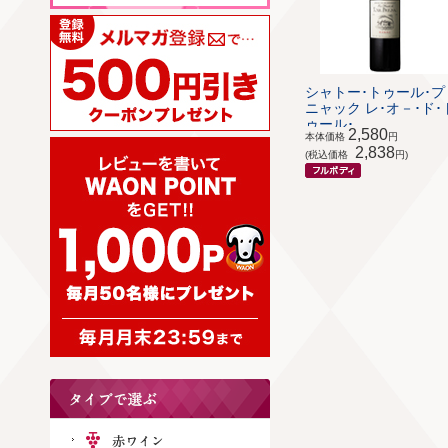
シャトー･トゥール･プ
ニャック レ･オ－･ド･
ゥール･...
2,580
本体価格
円
2,838
(税込価格
円)