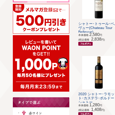
シャトー･トゥール･ベ
ヴュー(Chateau Tour
Bellevue)
2,580
本体価格
円
2,838
(税込価格
円)
2020 シャトー･ラモッ
ト･カステラ･ボルドー 
シャトー...
1,280
本体価格
円
1,408
(税込価格
円)