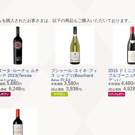
らを購入されたお客さまは、以下の商品もご購入いただいております。
ヌータ･ルーチェ ルチ
ブシャール･エイネ･フィ
2015 ドミニ
テ 2023(Tenuta
ス シャブリ(Bouchard
ブルゴーニュN
e Lucen...
Aine Et Fil...
アン) / ...
5,680
3,580
4,480
体価格
円
本体価格
円
本体価格
6,248
3,938
4,92
込価格
円)
(税込価格
円)
(税込価格