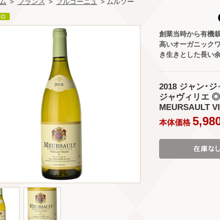
ム
>
フランス
>
ブルゴーニュ
> ムルソー
創業当時から有機
高いオーガニック
き生きとした長い
2018 ジャン･ジ
ジャヴィリエ ◎(JE
MEURSAULT VI
5,98
本体価格