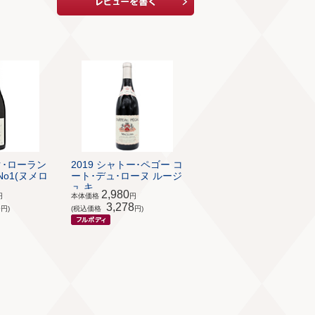
ク･ローラン
2019 シャトー･ペゴー コ
o1(ヌメロ
ート･デュ･ローヌ ルージ
ュ キ...
2,980
円
本体価格
円
8
3,278
円)
(税込価格
円)