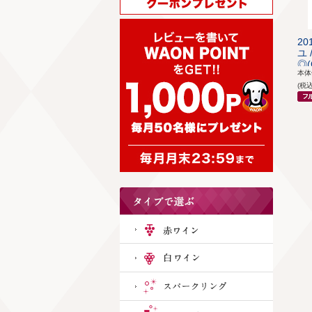
2
ユ
◎(
本
(税