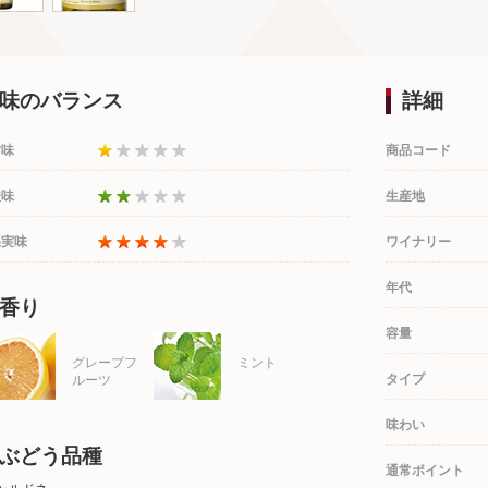
味のバランス
詳細
甘味
商品コード
酸味
生産地
果実味
ワイナリー
年代
香り
容量
グレープフ
ミント
タイプ
ルーツ
味わい
ぶどう品種
通常ポイント