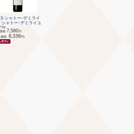
015 シャトー･デミライ
 / シャトー･デミライユ
CH...
7,580
体価格
円
8,338
込価格
円)