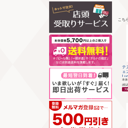
こち
テ
ェン
Luc
本
(税