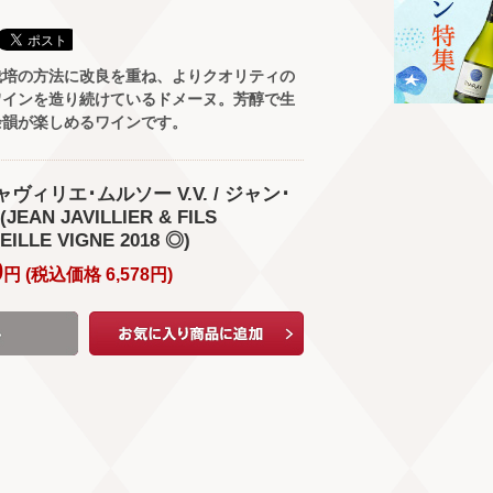
栽培の方法に改良を重ね、よりクオリティの
ワインを造り続けているドメーヌ。芳醇で生
余韻が楽しめるワインです。
ャヴィリエ･ムルソー V.V. / ジャン･
AN JAVILLIER & FILS
EILLE VIGNE 2018 ◎)
0
円 (
税込価格
6,578
円
)