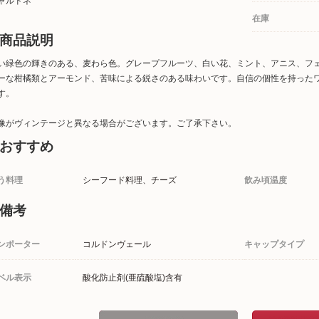
ャルドネ
在庫
商品説明
い緑色の輝きのある、麦わら色。グレープフルーツ、白い花、ミント、アニス、フ
ーな柑橘類とアーモンド、苦味による鋭さのある味わいです。自信の個性を持った
す。
像がヴィンテージと異なる場合がございます。ご了承下さい。
おすすめ
う料理
シーフード料理、チーズ
飲み頃温度
備考
ンポーター
コルドンヴェール
キャップタイプ
ベル表示
酸化防止剤(亜硫酸塩)含有