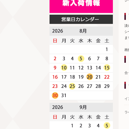
シ
淡
シ
ま
画
合
イ
ラ