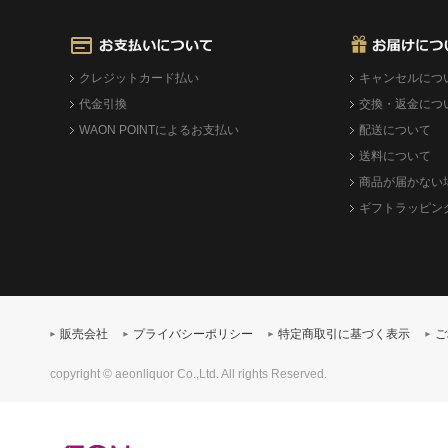
クレジットカード払い
キャンセルにつ
代金引換
交換・返金につ
WAON POINTによるお支払い
配送について
送料について
商品が届かない
ギフトラッピン
販売会社
プライバシーポリシー
特定商取引に基づく表示
ご
copyright © aeonliquor Co.,Ltd. All rights Reserved.