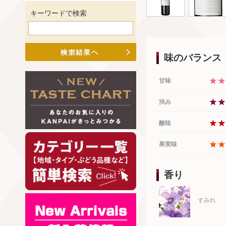
キーワードで検索
味のバランス
甘味
渋み
酸味
果実味
香り
すみれ