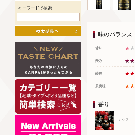
キーワードで検索
味のバランス
甘味
渋み
酸味
果実味
香り
カシス