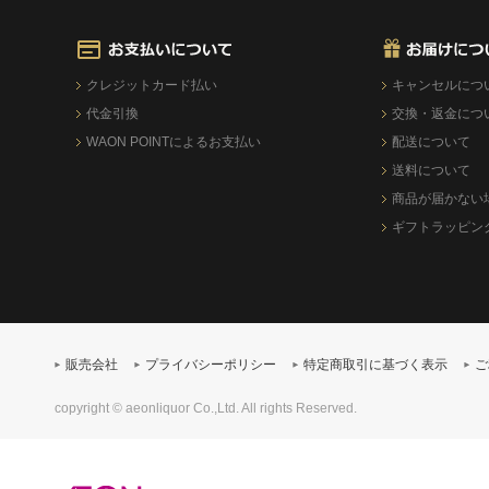
クレジットカード払い
キャンセルにつ
代金引換
交換・返金につ
WAON POINTによるお支払い
配送について
送料について
商品が届かない
ギフトラッピン
販売会社
プライバシーポリシー
特定商取引に基づく表示
ご
copyright © aeonliquor Co.,Ltd. All rights Reserved.