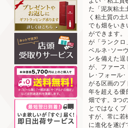
よい「粘土質
た「泥灰粘土
く粘土質の土
でも畑をいき
ができます。 
が「ランクロ
ベルネ･ソー
ンを備えた逞
が、ファース
レ･フォール
がる区画のブ
年を超える優
畑です。3つ
とではなくブ
すが、常に若
に進化を遂げ