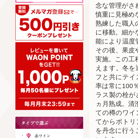
念な管理がさ
慎重に見極め
熟練した職人
に移動。細か
能により温度
その後、果皮
実施。この工
えます。冬を
フと共にテイ
率は常に10
ラス製の栓が
ヵ月熟成。清
ての樽のワイ
てからボトリ
を丹念に行う