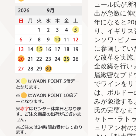
ュール氏が所
出が急激に伸
年になると20
り、イギリス
ンソワ･ピノ
に参画してい
な改革を実施
全改築を行い
層緻密なブド
でワインをリ
は、ボルドー
みが象徴する
氏の完璧なま
ャトー･ラト
ュリアン村の