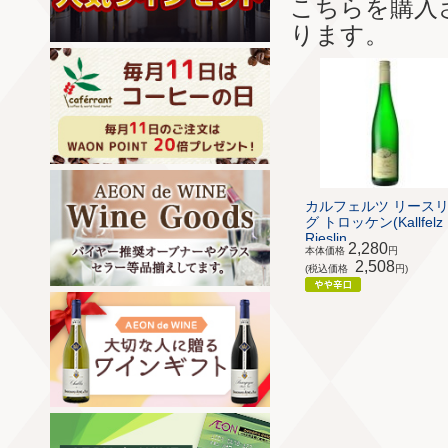
こちらを購入
ります。
カルフェルツ リース
グ トロッケン(Kallfelz
Rieslin...
2,280
本体価格
円
2,508
(税込価格
円)