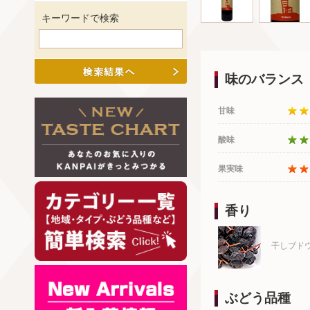
キーワードで検索
味のバランス
甘味
酸味
果実味
香り
干しブド
ぶどう品種