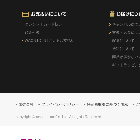
クレジットカード払い
キャンセルにつ
代金引換
交換・返金につ
WAON POINTによるお支払い
配送について
送料について
商品が届かない
ギフトラッピン
販売会社
プライバシーポリシー
特定商取引に基づく表示
ご
copyright © aeonliquor Co.,Ltd. All rights Reserved.