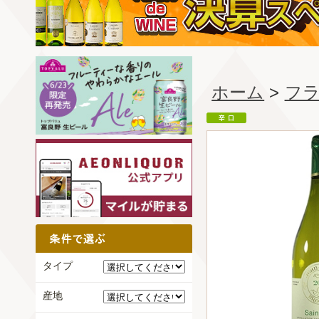
ホーム
>
フ
タイプ
産地