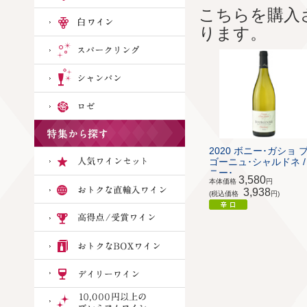
こちらを購入
ります。
2020 ボニー･ガショ 
ゴーニュ･シャルドネ /
ニー･...
3,580
本体価格
円
3,938
(税込価格
円)