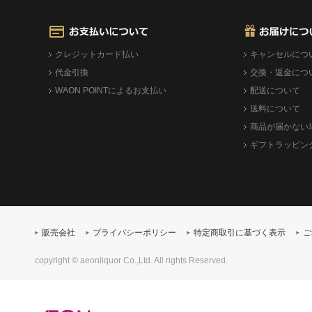
クレジットカード払い
キャンセルにつ
代金引換
交換・返金につ
WAON POINTによるお支払い
配送について
送料について
商品が届かない
ギフトラッピン
販売会社
プライバシーポリシー
特定商取引に基づく表示
ご
copyright © aeonliquor Co.,Ltd. All rights Reserved.