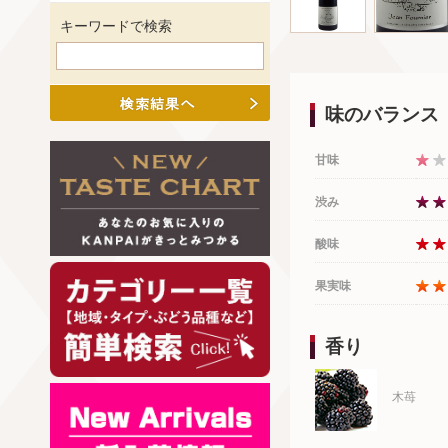
キーワードで検索
味のバランス
甘味
渋み
酸味
果実味
香り
木苺