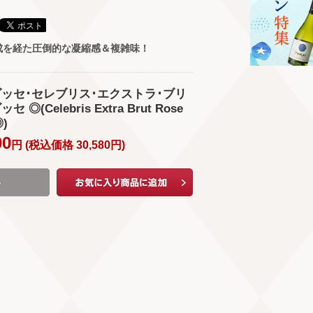
成を経た圧倒的な凝縮感＆複雑味！
 ゴッセ･セレブリス･エクストラ･ブリ
 ◎(Celebris Extra Brut Rose
◎)
00
円 (
税込価格
30,580
円
)