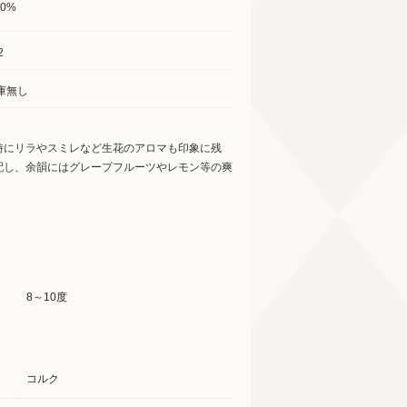
.0%
2
庫無し
時にリラやスミレなど生花のアロマも印象に残
配し、余韻にはグレープフルーツやレモン等の爽
8～10度
コルク