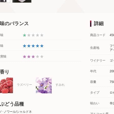
味のバランス
詳細
甘味
商品コード
45
酸味
フ
生産地
ア
果実味
ワイナリー
ゴ
香り
年代
20
容量
75
ラズベリー
すみれ
タイプ
ロ
ぶどう品種
味わい
辛
ノ･ノワール/シャルドネ