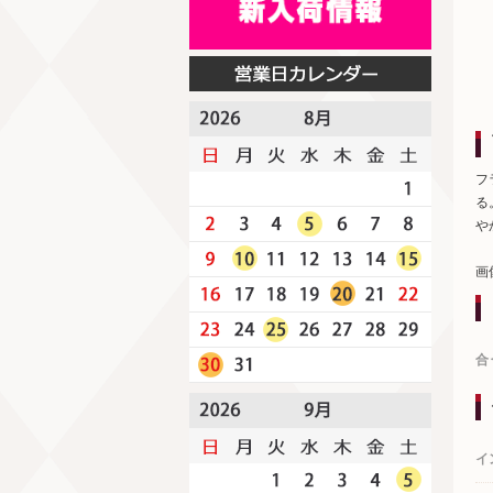
フ
る
や
画
合
イ