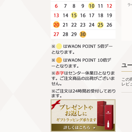
ラ
ユ
この
レビ