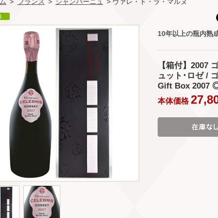
ム
>
フランス
>
シャンパーニュ
> ヴァレ・ド・ラ・マルヌ
10年以上の瓶内熟
【箱付】2007
ュット･ロゼ / ゴッセ
Gift Box 2007 
27,8
本体価格