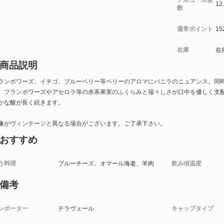
アルコール度
12
数
通常ポイント
15
在庫
在
商品説明
ランボワーズ、イチゴ、ブルーベリー等ベリーのアロマにバニラのニュアンス。同
。フランボワーズやアセロラ等の赤系果実のふくらみと瑞々しさが口中を優しく支
かな酸が長く続きます。
像がヴィンテージと異なる場合がございます。ご了承下さい。
おすすめ
う料理
ブルーチーズ、オマール海老、羊肉
飲み頃温度
備考
ンポーター
テラヴェール
キャップタイプ