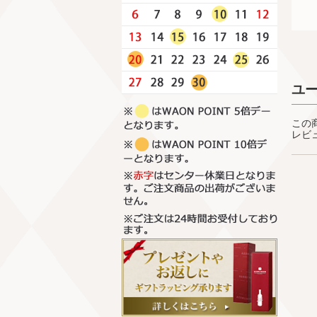
ユ
この
レビ