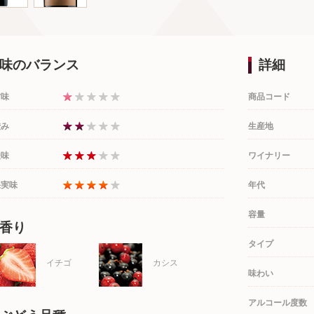
味のバランス
詳細
甘味
商品コード
渋み
生産地
酸味
ワイナリー
果実味
年代
容量
香り
タイプ
イチゴ
カシス
味わい
アルコール度数