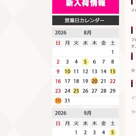
メ
フ
す
合
イ
ラ