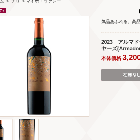
ム
>
チリ
> マイポ・ヴァレー
気品あふれる、高
2023 アルマ
ヤーズ(Armador 
3,20
本体価格