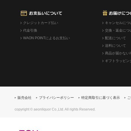
クレジットカード払い
キャンセルにつ
代金引換
交換・返金につ
WAON POINTによるお支払い
配送について
送料について
商品が届かない
ギフトラッピン
販売会社
プライバシーポリシー
特定商取引に基づく表示
ご
copyright © aeonliquor Co.,Ltd. All rights Reserved.