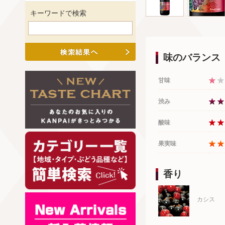
キーワードで検索
味のバランス
甘味
渋み
酸味
果実味
香り
カシス