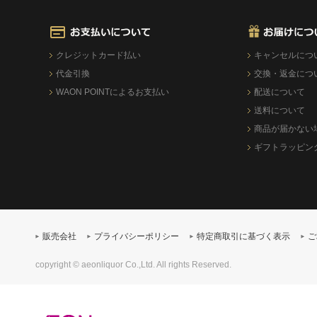
クレジットカード払い
キャンセルにつ
代金引換
交換・返金につ
WAON POINTによるお支払い
配送について
送料について
商品が届かない
ギフトラッピン
販売会社
プライバシーポリシー
特定商取引に基づく表示
ご
copyright © aeonliquor Co.,Ltd. All rights Reserved.