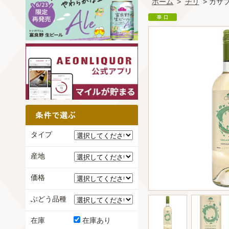
ホーム
>
チリ
> カサ
タイプ
産地
価格
ぶどう品種
在庫
在庫あり