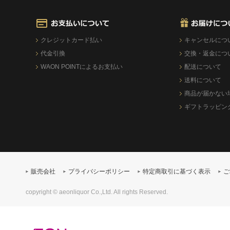
クレジットカード払い
キャンセルにつ
代金引換
交換・返金につ
WAON POINTによるお支払い
配送について
送料について
商品が届かない
ギフトラッピン
販売会社
プライバシーポリシー
特定商取引に基づく表示
ご
copyright © aeonliquor Co.,Ltd. All rights Reserved.