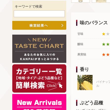
キーワードで検索
味のバランス
甘味
酸味
果実味
香り
パイナッ
ル
ぶどう品種