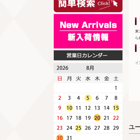
東
ら
イ
ユ