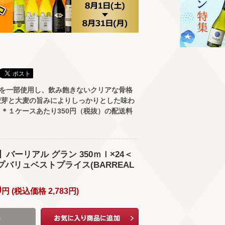
KIを一部使用し、飲み飽きないクリアな骨格
麦芽と大麦の旨みによりしっかりとした味わ
＊１ケースあたり350円（税抜）の配送料
バーリアル グラン 350ｍｌ×24＜
ップバリュベストプライス(BARREAL
0
円 (
税込価格
2,783
円
)