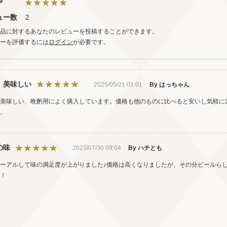
ア
ュー数
2
品に対するあなたのレビューを投稿することができます。
ーを評価するには
ログイン
が必要です。
 美味しい
2025/05/21 01:01
By はっちゃん
美味しい、晩酌用によく購入しています。価格も他のものに比べると安いし気軽に
。
の味
2023/07/30 09:04
By ハチとも
ーアルして味の満足度が上がりました♪価格は高くなりましたが、その分ビールら
！