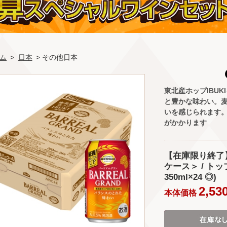
ム
>
日本
> その他日本
東北産ホップIBU
と豊かな味わい。
いを感じられます。
がかかります
【在庫限り終了】
ケース＞ / ト
350ml×24 ◎)
2,53
本体価格