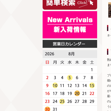
ネ
熟
ま
プ
畑
の
が
最
の
う