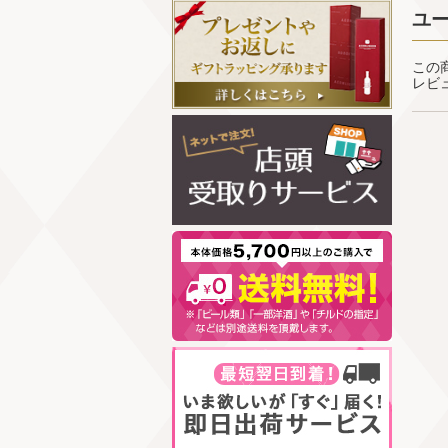
ユ
この
レビ