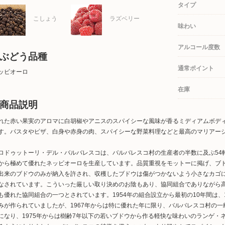
タイプ
こしょう
ラズベリー
味わい
アルコール度数
ぶどう品種
通常ポイント
ッビオーロ
在庫
商品説明
れた赤い果実のアロマに白胡椒やアニスのスパイシーな風味が香るミディアムボディ
す。パスタやピザ、白身や赤身の肉、スパイシーな野菜料理などと最高のマリアー
ロドゥットーリ・デル・バルバレスコは、バルバレスコ村の生産者の半数に及ぶ54軒
から極めて優れたネッビオーロを生産しています。品質重視をモットーに掲げ、ブ
出来のブドウのみが納入を許され、収穫したブドウは傷がつかないよう小さなカゴ
なされています。こういった厳しい取り決めのお陰もあり、協同組合でありながら
も優れた協同組合の一つとされています。1954年の組合設立から最初の10年間は、
みが作られていましたが、1967年からは特に優れた年に限り、バルバレスコ村の一
になり、1975年からは樹齢7年以下の若いブドウから作る軽快な味わいのランゲ・