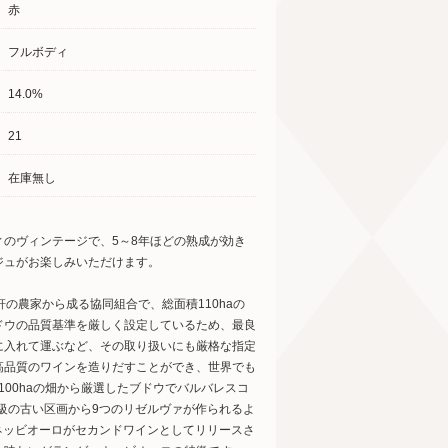
赤
フルボディ
14.0%
21
在庫無し
のヴィンテージで、5～8年ほどの熟成が効き
ジュがお楽しみいただけます。
の農家から成る協同組合で、総面積110haの
ドウの品質基準を厳しく設定しているため、最良
に入れて運ぶなど、その取り扱いにも厳格な指定
高品質のワインを造りだすことができ、世界でも
100haの畑から厳選したブドウでバルバレスコ
級の古い区画から9つのリゼルヴァが作られるよ
ネッビオーロがセカンドワインとしてリリースさ