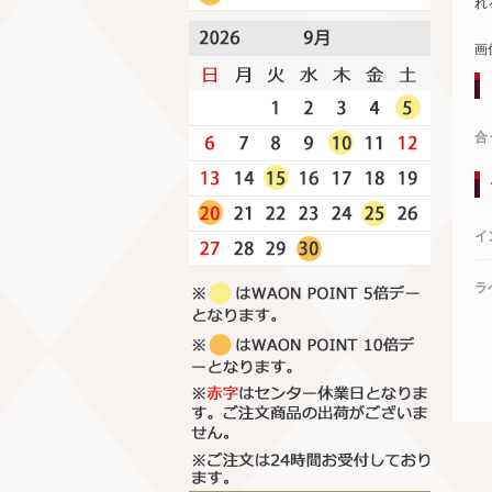
れ
画
合
イ
ラ