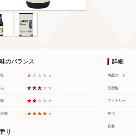
味のバランス
詳細
甘味
商品コード
渋み
生産地
酸味
ワイナリー
果実味
年代
容量
香り