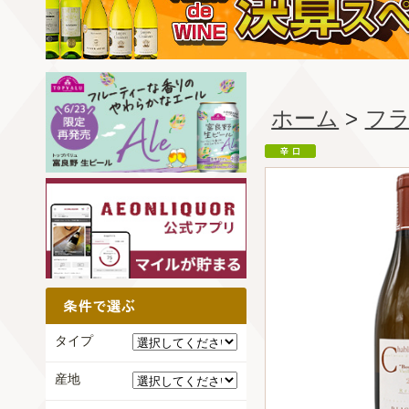
ホーム
>
フ
タイプ
産地