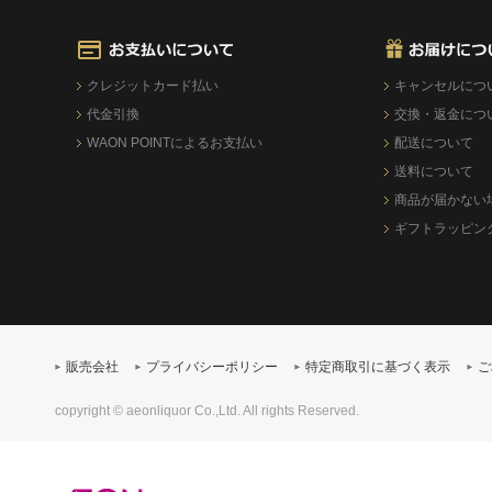
クレジットカード払い
キャンセルにつ
代金引換
交換・返金につ
WAON POINTによるお支払い
配送について
送料について
商品が届かない
ギフトラッピン
販売会社
プライバシーポリシー
特定商取引に基づく表示
ご
copyright © aeonliquor Co.,Ltd. All rights Reserved.