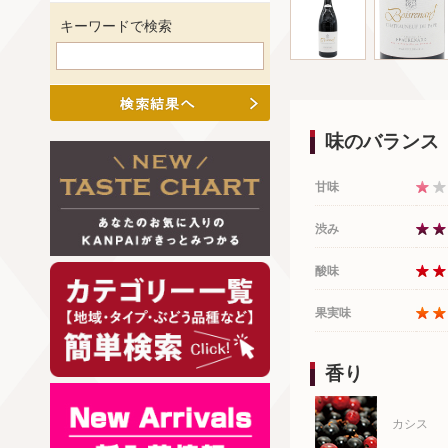
キーワードで検索
味のバランス
甘味
渋み
酸味
果実味
香り
カシス