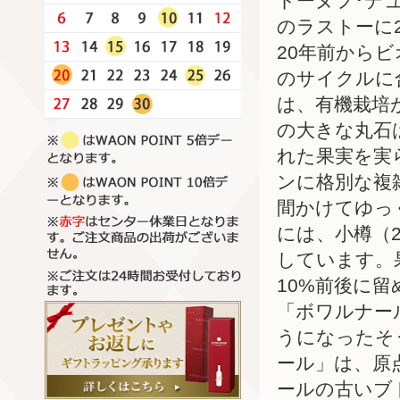
トーヌフ･デ
のラストーに
20年前から
のサイクルに
は、有機栽培が
の大きな丸石
れた果実を実
ンに格別な複
間かけてゆっ
には、小樽（2
しています。
10%前後に
「ボワルナー
うになったそ
ール」は、原
ールの古いブ