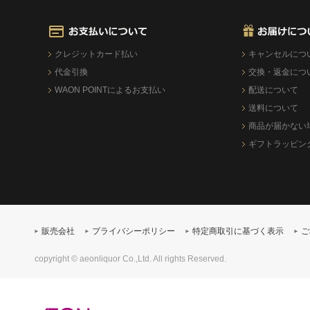
クレジットカード払い
キャンセルにつ
代金引換
交換・返金につ
WAON POINTによるお支払い
配送について
送料について
商品が届かない
ギフトラッピン
販売会社
プライバシーポリシー
特定商取引に基づく表示
ご
copyright © aeonliquor Co.,Ltd. All rights Reserved.