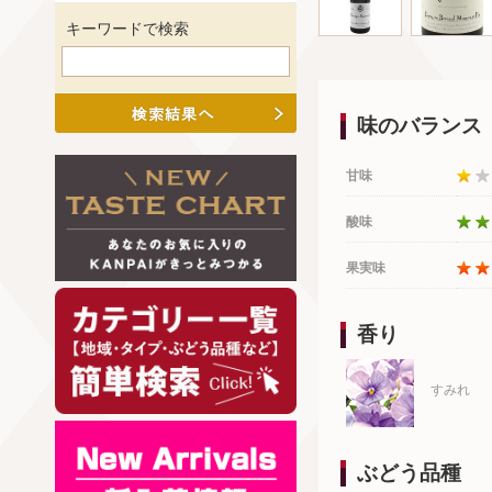
キーワードで検索
味のバランス
甘味
酸味
果実味
香り
すみれ
ぶどう品種