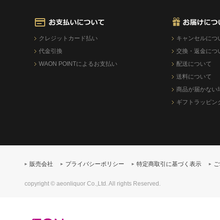
クレジットカード払い
キャンセルにつ
代金引換
交換・返金につ
WAON POINTによるお支払い
配送について
送料について
商品が届かない
ギフトラッピン
販売会社
プライバシーポリシー
特定商取引に基づく表示
ご
copyright © aeonliquor Co.,Ltd. All rights Reserved.