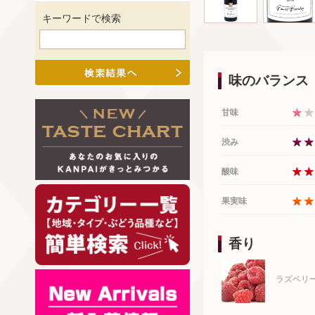
キーワードで検索
味のバランス
甘味
渋み
酸味
果実味
香り
ラズベリ