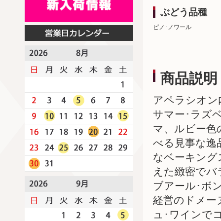
ぶどう品種
ピノ･ノワール
商品説明
アペラシオン
サマー･ラズ
マ、ルビー色
べる見事な逸
なベーキング
えた緻密でバ
ブアール･ボ
経営のドメー
ュ･ワインで