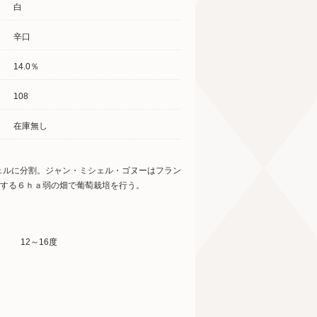
白
辛口
14.0％
108
在庫無し
ェルに分割。ジャン・ミシェル・ゴヌーはフラン
所有する６ｈａ弱の畑で葡萄栽培を行う。
12～16度