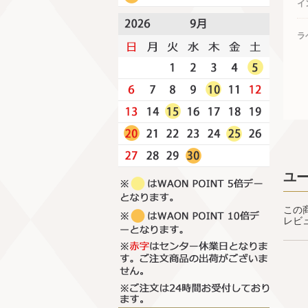
イ
ラ
ユ
この
レビ