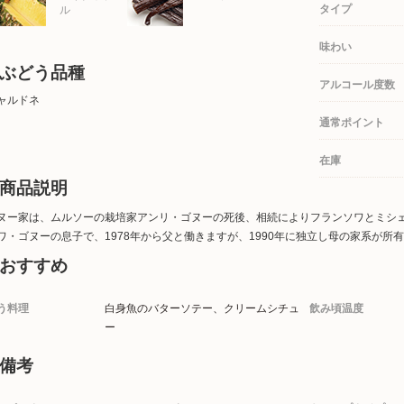
タイプ
ル
味わい
ぶどう品種
アルコール度数
ャルドネ
通常ポイント
在庫
商品説明
ヌー家は、ムルソーの栽培家アンリ・ゴヌーの死後、相続によりフランソワとミシ
ワ・ゴヌーの息子で、1978年から父と働きますが、1990年に独立し母の家系が
おすすめ
う料理
白身魚のバターソテー、クリームシチュ
飲み頃温度
ー
備考