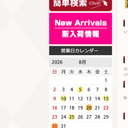
シ
ゴ
ソ
合