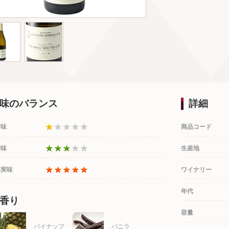
味のバランス
詳細
甘味
商品コード
酸味
生産地
果実味
ワイナリー
年代
香り
容量
パイナップ
バニラ