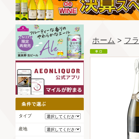
ホーム
>
フ
タイプ
産地