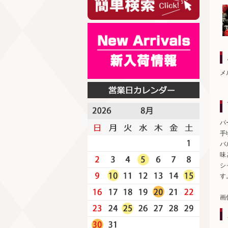
メ
パ
手
バ
味
シ
す
画