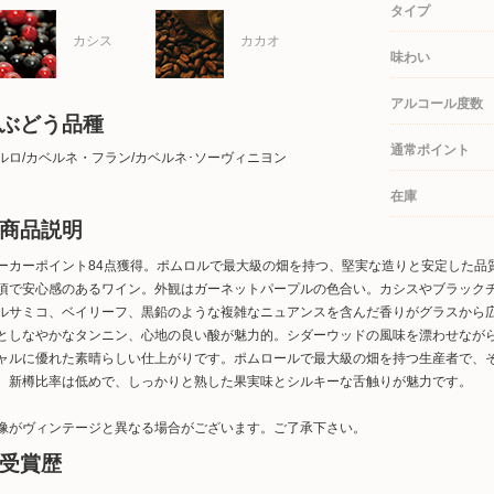
タイプ
カシス
カカオ
味わい
アルコール度数
ぶどう品種
通常ポイント
ルロ/カベルネ・フラン/カベルネ･ソーヴィニヨン
在庫
商品説明
ーカーポイント84点獲得。ポムロルで最大級の畑を持つ、堅実な造りと安定した品
頃で安心感のあるワイン。外観はガーネットパープルの色合い。カシスやブラック
ルサミコ、ベイリーフ、黒鉛のような複雑なニュアンスを含んだ香りがグラスから
としなやかなタンニン、心地の良い酸が魅力的。シダーウッドの風味を漂わせなが
ャルに優れた素晴らしい仕上がりです。ポムロールで最大級の畑を持つ生産者で、
。新樽比率は低めで、しっかりと熟した果実味とシルキーな舌触りが魅力です。
像がヴィンテージと異なる場合がございます。ご了承下さい。
受賞歴