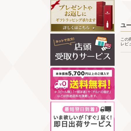
ユ
この
レビ