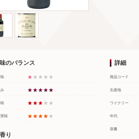
味のバランス
詳細
甘味
商品コード
渋み
生産地
酸味
ワイナリー
果実味
年代
容量
香り