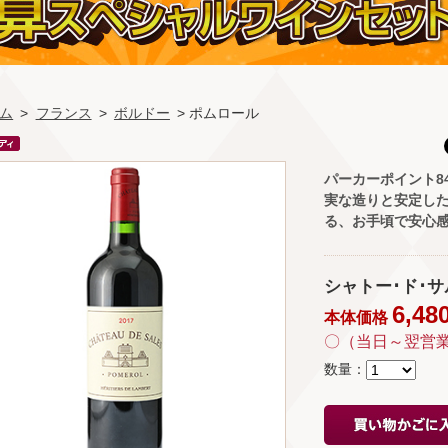
ム
>
フランス
>
ボルドー
> ポムロール
パーカーポイント8
実な造りと安定し
る、お手頃で安心
シャトー･ド･サル 20
6,48
本体価格
〇（当日～翌営
数量：