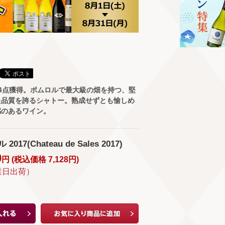
4点獲得。ポムロルで最大級の畑を持つ、堅
た品質を誇るシャトー。熟成せずとも愉しめ
感のあるワイン。
17(Chateau de Sales 2017)
0
円 (
税込価格
7,128
円
)
業日出荷）