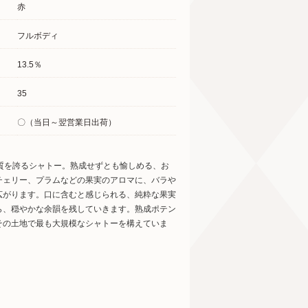
赤
フルボディ
13.5％
35
〇（当日～翌営業日出荷）
質を誇るシャトー。熟成せずとも愉しめる、お
チェリー、プラムなどの果実のアロマに、バラや
広がります。口に含むと感じられる、純粋な果実
ら、穏やかな余韻を残していきます。熟成ポテン
その土地で最も大規模なシャトーを構えていま