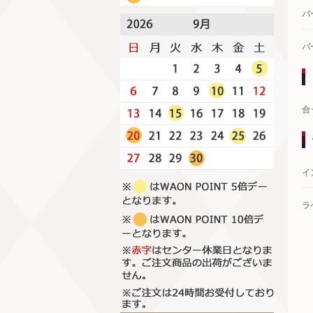
パ
パ
合
イ
ラ