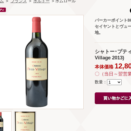
ム
>
フランス
>
ボルドー
> ポムロール
パーカーポイント8
セイヤントとヴュー
地。
シャトー･プティ･ヴ
Village 2013)
12,8
本体価格
〇（当日～翌営
数量：