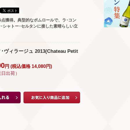
6点獲得。典型的なポムロールで、ラ･コン
･シャトー･セルタンに接した素晴らしい立
ィラージュ 2013(Chateau Petit
00
円 (
税込価格
14,080
円
)
業日出荷）