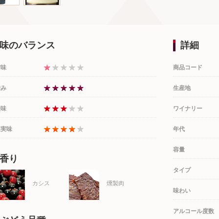
味のバランス
詳細
甘味
商品コード
渋み
生産地
酸味
ワイナリー
果実味
年代
容量
香り
タイプ
カシス
燻製肉
味わい
アルコール度数