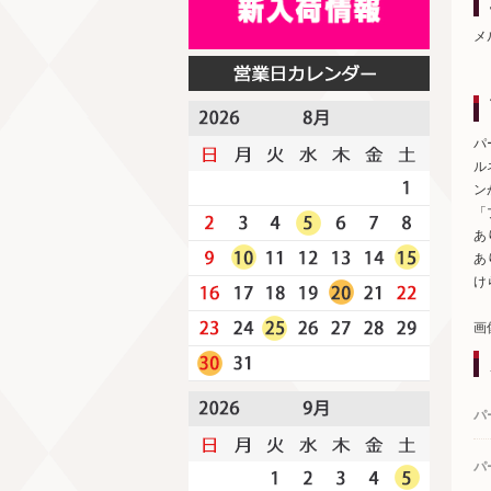
メ
パ
ル
ン
「
あ
あ
け
画
パ
パ