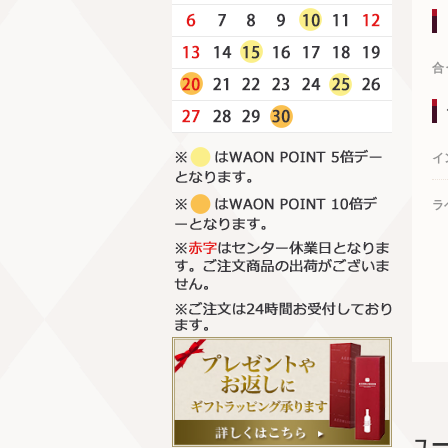
合
イ
ラ
ユ