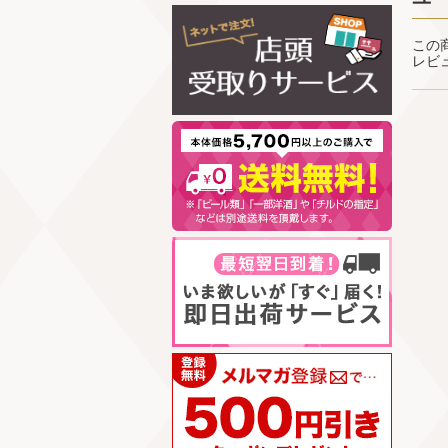
この
レビ