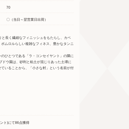
70
〇（当日～翌営業日出荷）
りと長く繊細なフィニッシュをもたらし、カベ
。ポムロルらしい複雑なフィネス、豊かなタンニ
ンのひとつである「ラ・コンセイヤント」の隣に
たブドウ園は、砂利と粘土が混じりあった土壌に
せていることから、「小さな村」という名前が付
ント)にて86点獲得