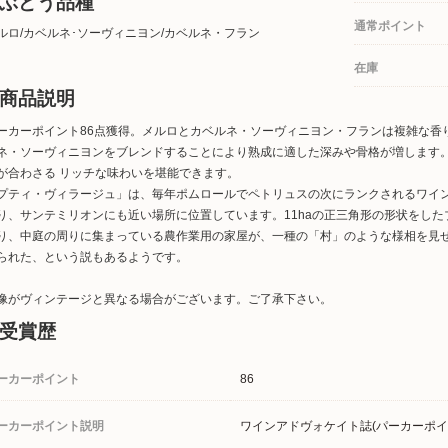
ぶどう品種
通常ポイント
ルロ/カベルネ･ソーヴィニヨン/カベルネ・フラン
在庫
商品説明
ーカーポイント86点獲得。メルロとカベルネ・ソーヴィニヨン・フランは複雑な香
ネ・ソーヴィニヨンをブレンドすることにより熟成に適した深みや骨格が増します
が合わさる リッチな味わいを堪能できます。
プティ・ヴィラージュ」は、毎年ポムロールでペトリュスの次にランクされるワイ
り、サンテミリオンにも近い場所に位置しています。11haの正三角形の形状をし
り、中庭の周りに集まっている農作業用の家屋が、一種の「村」のような様相を見
られた、という説もあるようです。
像がヴィンテージと異なる場合がございます。ご了承下さい。
受賞歴
ーカーポイント
86
ーカーポイント説明
ワインアドヴォケイト誌(パーカーポイ