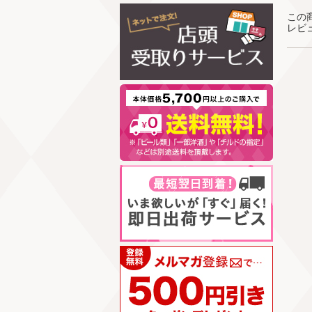
この
レビ