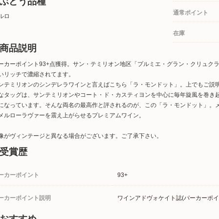
ぶどう品種
通常ポイント
ルロ
在庫
商品説明
ーカーポイント93+点獲得。サン・テミリオン地区「プルミエ・グラン・クリュク
いリッチで濃縮されてます。
ンテミリオンのシンデレラワインと言えばこちら「ラ・モンドット」。上でもご説
なタッグは、サンテミリオンやコート・ド・カスティヨンを中心に毎年旋風を巻き
になっています。そんな両名の最高作と評されるのが、この「ラ・モンドット」。メ
メルローラヴァーを震え上がらせるプレミアムワイン。
像がヴィンテージと異なる場合がございます。ご了承下さい。
受賞歴
ーカーポイント
93+
ーカーポイント説明
ワインアドヴォケイト誌(パーカーポイン
おすすめ