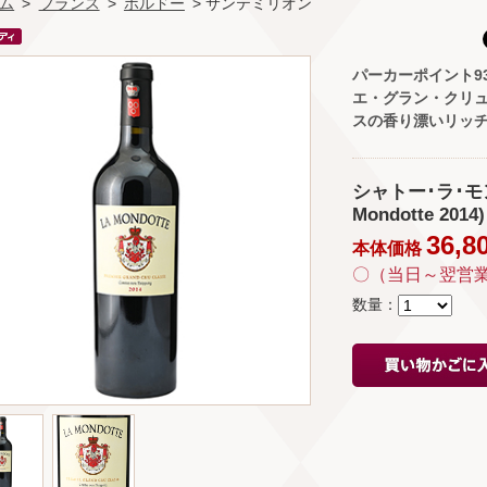
ム
>
フランス
>
ボルドー
> サンテミリオン
パーカーポイント9
エ・グラン・クリ
スの香り漂いリッ
シャトー･ラ･モンド
Mondotte 2014)
36,8
本体価格
〇（当日～翌営
数量：