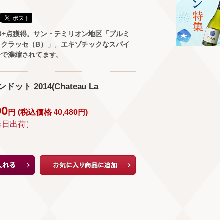
3+点獲得。サン・テミリオン地区「プルミ
ュクラッセ（B）」。エキゾチックなスパイ
チで濃縮されてます。
ット 2014(Chateau La
00
円 (
税込価格
40,480
円
)
業日出荷）