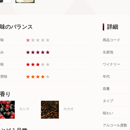
味のバランス
詳細
甘味
商品コード
渋み
生産地
酸味
ワイナリー
果実味
年代
容量
香り
タイプ
カシス
カカオ
味わい
アルコール度数