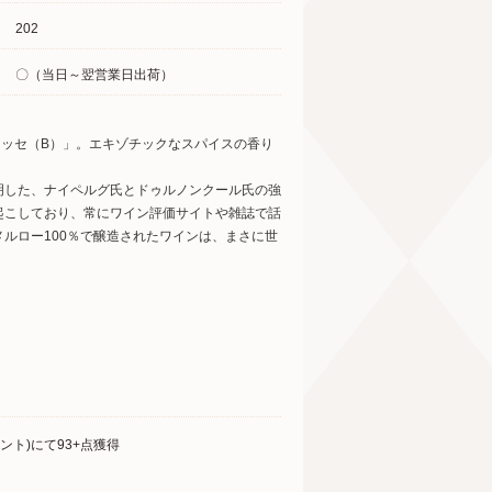
202
〇（当日～翌営業日出荷）
ラッセ（B）」。エキゾチックなスパイスの香り
明した、ナイペルグ氏とドゥルノンクール氏の強
起こしており、常にワイン評価サイトや雑誌で話
ルロー100％で醸造されたワインは、まさに世
ト)にて93+点獲得