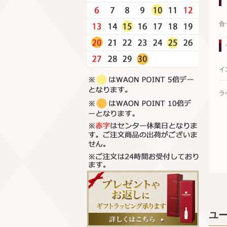
合
イ
ラ
ユ