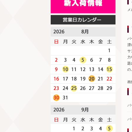
メ
パ
漂
サ
力
題
の
画
パ
パ