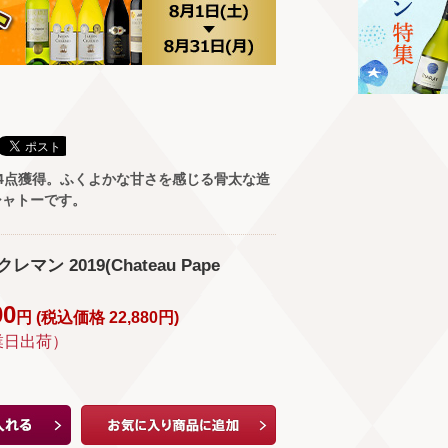
4点獲得。ふくよかな甘さを感じる骨太な造
シャトーです。
マン 2019(Chateau Pape
00
円 (
税込価格
22,880
円
)
業日出荷）