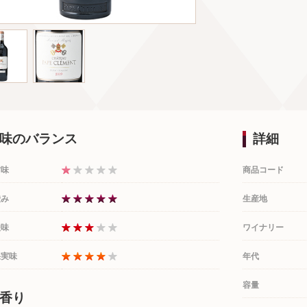
味のバランス
詳細
甘味
商品コード
渋み
生産地
酸味
ワイナリー
果実味
年代
容量
香り