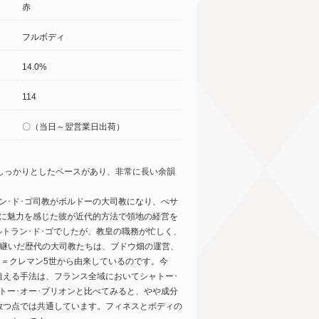
赤
フルボディ
14.0%
114
〇（当日～翌営業日出荷）
しっかりとしたベースがあり、非常に長い余韻
ラン･ド･ゴ司教がボルドーの大司教になり、ぺサ
畑に魅力を感じた彼が近代的方法で領地の経営を
ルトラン･ド･ゴでしたが、教皇の職務が忙しく、
け継いだ歴代の大司教たちは、ブドウ畑の運営、
ン＝クレマン5世から由来しているのです。今
植える手法は、フランス全域においてシャトー･
トー･オー･ブリオンと比べてみると、やや成分
放つ点では共通しています。フィネスとボディの