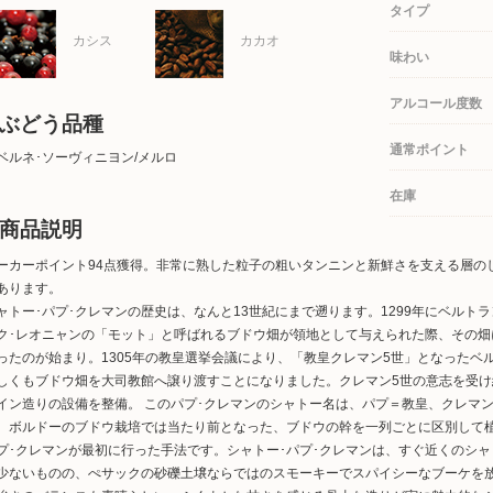
タイプ
カシス
カカオ
味わい
アルコール度数
ぶどう品種
通常ポイント
ベルネ･ソーヴィニヨン/メルロ
在庫
商品説明
ーカーポイント94点獲得。非常に熟した粒子の粗いタンニンと新鮮さを支える層の
あります。
ャトー･パプ･クレマンの歴史は、なんと13世紀にまで遡ります。1299年にベルト
ク･レオニャンの「モット」と呼ばれるブドウ畑が領地として与えられた際、その
ったのが始まり。1305年の教皇選挙会議により、「教皇クレマン5世」となったベ
しくもブドウ畑を大司教館へ譲り渡すことになりました。クレマン5世の意志を受
イン造りの設備を整備。 このパプ･クレマンのシャトー名は、パプ＝教皇、クレマ
、ボルドーのブドウ栽培では当たり前となった、ブドウの幹を一列ごとに区別して
プ･クレマンが最初に行った手法です。シャトー･パプ･クレマンは、すぐ近くのシャ
少ないものの、ぺサックの砂礫土壌ならではのスモーキーでスパイシーなブーケを