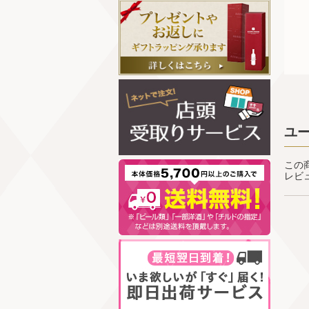
ユ
この
レビ