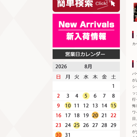
カ
パ
が
シ
ッ
行
悔
ワ
日
パ
が