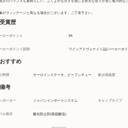
強さのバランスも素晴らしい、ふくよかな甘さを感じる骨太な造りが実に魅力的な
像がヴィンテージと異なる場合がございます。ご了承下さい。
受賞歴
ーカーポイント
94
ーカーポイント説明
ワインアドヴォケイト誌(パーカーポイ
おすすめ
う料理
サーロインステーキ、ビーフシチュー
飲み頃温度
備考
ンポーター
ジャパンインポートシステム
キャップタイプ
ベル表示
酸化防止剤(亜硫酸塩)