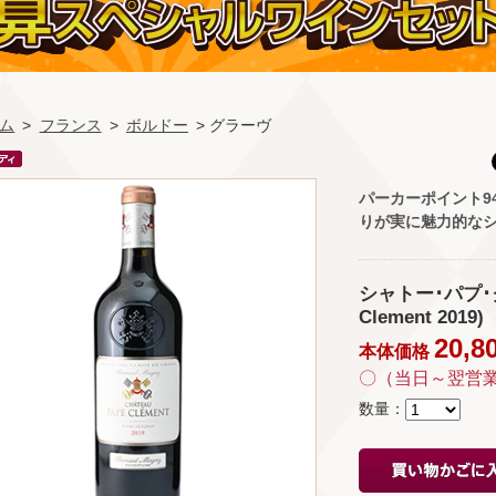
ム
>
フランス
>
ボルドー
> グラーヴ
パーカーポイント9
りが実に魅力的な
シャトー･パプ･クレ
Clement 2019)
20,8
本体価格
〇（当日～翌営
数量：