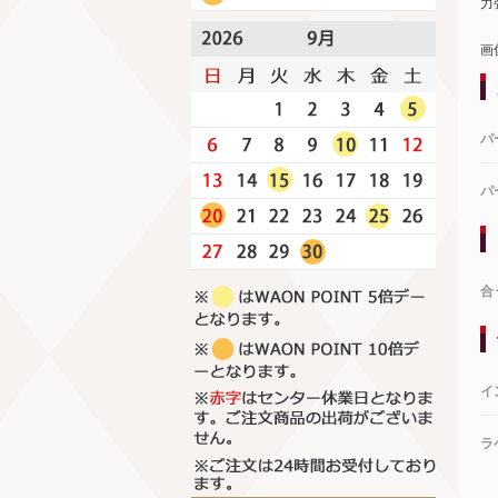
力
画
パ
パ
合
イ
ラ