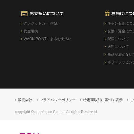
クレジットカード払い
キャンセルにつ
代金引換
交換・返金につ
WAON POINTによるお支払い
配送について
送料について
商品が届かない
ギフトラッピン
販売会社
プライバシーポリシー
特定商取引に基づく表示
ご
copyright © aeonliquor Co.,Ltd. All rights Reserved.