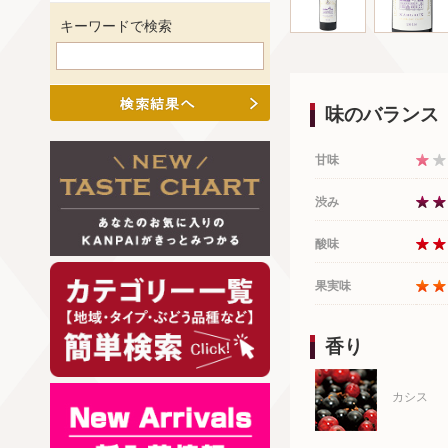
キーワードで検索
味のバランス
甘味
渋み
酸味
果実味
香り
カシス