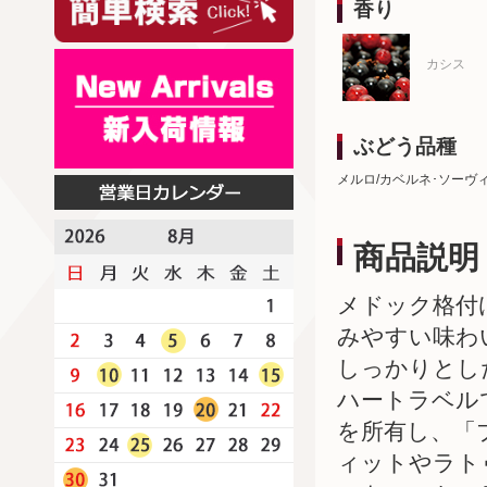
香り
カシス
ぶどう品種
メルロ/カベルネ･ソーヴ
商品説明
メドック格付
みやすい味わ
しっかりとし
ハートラベル
を所有し、「
ィットやラト