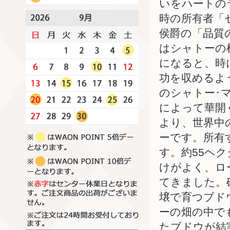
いをハートの
時の所有者「
侯爵の「品質
はシャトーの
になると、時
功を収めるよ
のシャトー･
によって華開
より、世界中
ーです。所有
す。約55ヘ
けがよく、ロ
てきました。
壌で育つブド
ーの畑の中で
たブドウが結