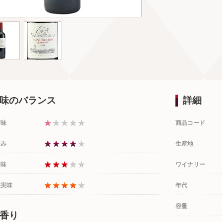
味のバランス
詳細
甘味
商品コード
渋み
生産地
酸味
ワイナリー
果実味
年代
容量
香り