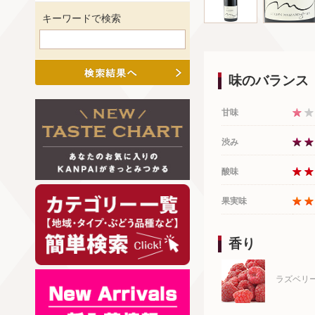
キーワードで検索
味のバランス
甘味
渋み
酸味
果実味
香り
ラズベリ