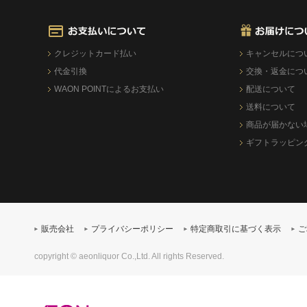
クレジットカード払い
キャンセルにつ
代金引換
交換・返金につ
WAON POINTによるお支払い
配送について
送料について
商品が届かない
ギフトラッピン
販売会社
プライバシーポリシー
特定商取引に基づく表示
ご
copyright © aeonliquor Co.,Ltd. All rights Reserved.