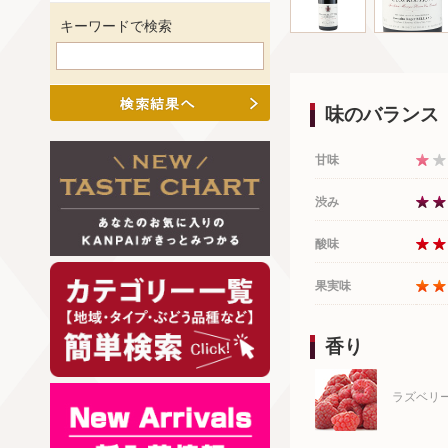
キーワードで検索
味のバランス
甘味
渋み
酸味
果実味
香り
ラズベリ