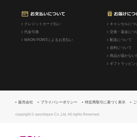
クレジットカード払い
キャンセルにつ
代金引換
交換・返金につ
WAON POINTによるお支払い
配送について
送料について
商品が届かない
ギフトラッピン
販売会社
プライバシーポリシー
特定商取引に基づく表示
ご
copyright © aeonliquor Co.,Ltd. All rights Reserved.