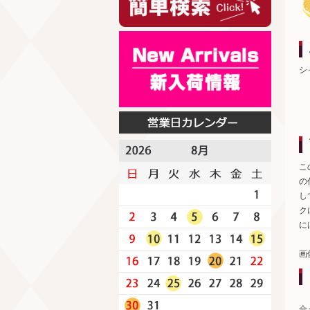
シ
こ
の
し
ク
に
画
合