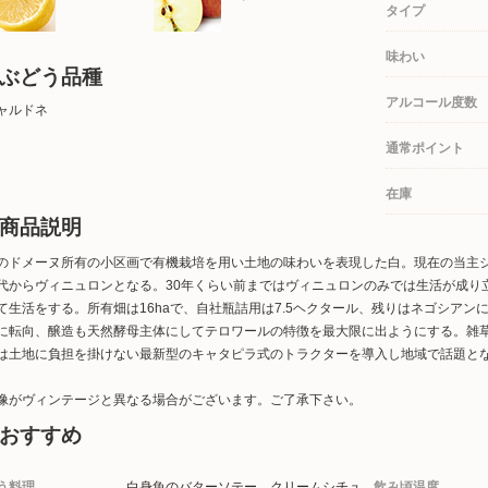
タイプ
味わい
ぶどう品種
アルコール度数
ャルドネ
通常ポイント
在庫
商品説明
のドメーヌ所有の小区画で有機栽培を用い土地の味わいを表現した白。現在の当主
代からヴィニュロンとなる。30年くらい前まではヴィニュロンのみでは生活が成り
て生活をする。所有畑は16haで、自社瓶詰用は7.5ヘクタール、残りはネゴシアンに
に転向、醸造も天然酵母主体にしてテロワールの特徴を最大限に出ようにする。雑
は土地に負担を掛けない最新型のキャタピラ式のトラクターを導入し地域で話題と
像がヴィンテージと異なる場合がございます。ご了承下さい。
おすすめ
う料理
白身魚のバターソテー、クリームシチュ
飲み頃温度