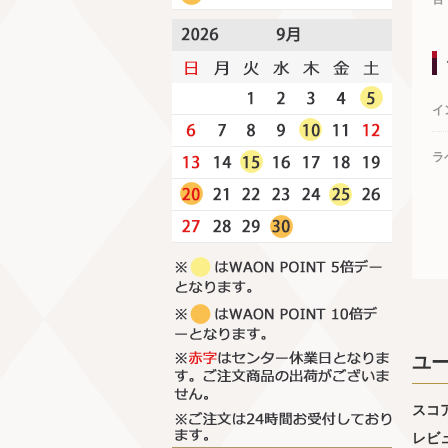
イ
ラ
ユ
スコ
レビ