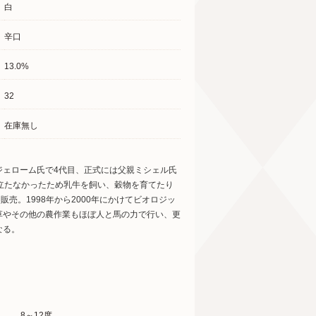
白
辛口
13.0%
32
在庫無し
ジェローム氏で4代目、正式には父親ミシェル氏
立たなかったため乳牛を飼い、穀物を育てたり
販売。1998年から2000年にかけてビオロジッ
草やその他の農作業もほぼ人と馬の力で行い、更
なる。
8～12度