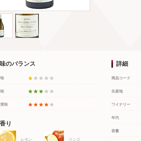
味のバランス
詳細
甘味
商品コード
酸味
生産地
果実味
ワイナリー
年代
香り
容量
レモン
リンゴ