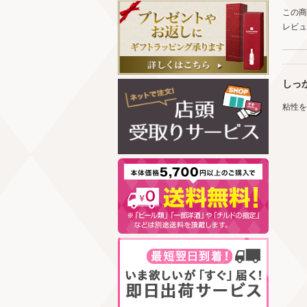
この商
レビュ
しっ
粘性を