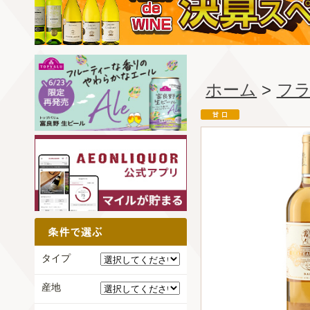
ホーム
>
フ
タイプ
産地