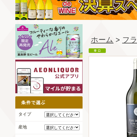
ホーム
>
フ
タイプ
産地