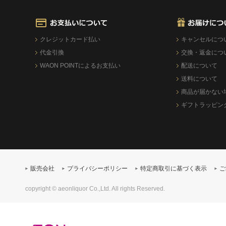
クレジットカード払い
キャンセルにつ
代金引換
交換・返金につ
WAON POINTによるお支払い
配送について
送料について
商品が届かない
ギフトラッピン
販売会社
プライバシーポリシー
特定商取引に基づく表示
ご
copyright © aeonliquor Co.,Ltd. All rights Reserved.