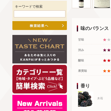
キーワードで検索
味のバランス
甘味
渋み
酸味
果実味
香り
木苺